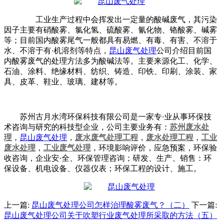
工业生产过程中会挥发出一定量的酸碱废气，其污染
因子主要有硝酸雾、氯化氢、硫酸雾、氰化物、铬酸雾、碱雾
等；目前国内酸雾尾气一般都具有易燃、有毒、有害、不溶于
水、不溶于有·机溶剂等特点，
昆山废气处理
公司介绍目前国
内酸雾废气的处理方法多为酸碱法等。主要来源化工、化学、
石油、涂料、绝缘材料、纺织、铸造、印铁、印刷、涂装、家
具、皮革、鞋业、玻璃、建材等。
苏州古月水湾环保科技有限公司是一家专·业从事环保技
术咨询与研究的科技型企业，公司主要业务有：
苏州废水处
理
，
昆山废气处理
，
废水废气处理工程
，
废水处理工程
，
工业
废水处理
，
工业废气处理
，环境影响评价，应急预案，环保验
收咨询，企业安·全、环保管理咨询；研发、生产、销售：环
保设备、机电设备、仪器仪表；环保工程的设计、施工。
上一篇:
昆山废气处理公司怎样治理酸雾废气？（二）
下一篇:
昆山废气处理公司关于吹塑行业废气处理所采取的方法（五）