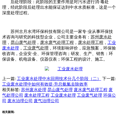
后处理阶段：此阶段的主要作用是对污水进行消·毒处
理，经此阶段后处理出水能保证达到中水水质标准，这是一个
深度处理过程。
苏州古月水湾环保科技有限公司是一家专·业从事环保技
术咨询与研究的科技型企业，公司主要业务有：
苏州废水处
理
，
昆山废气处理
，
废水废气处理工程
，
废水处理工程
，
工业
废水处理
，
工业废气处理
，环境影响评价，应急预案，环保验
收咨询，企业安·全、环保管理咨询；研发、生产、销售：环
保设备、机电设备、仪器仪表；环保工程的设计、施工。
上一篇:
工业废水处理中水回用技术分几个阶段（二）
下一篇:
工业废水处理中如何有效提·升总氨氮去除效率
相关标签:
苏州废水处理
昆山废气处理
废水废气处理工程
废
气处理公司
废水处理工程
工业废水处理
工业废气处理
环保公
司
废水治理公司
废气治理公司
相关新闻: