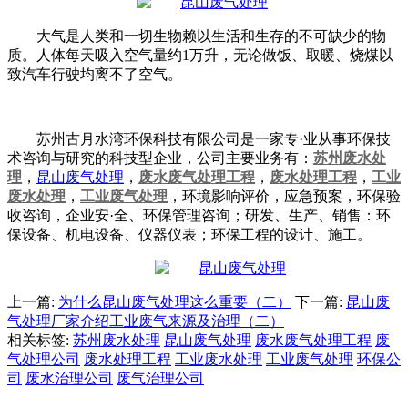
大气是人类和一切生物赖以生活和生存的不可缺少的物
质。人体每天吸入空气量约1万升，无论做饭、取暖、烧煤以
致汽车行驶均离不了空气。
苏州古月水湾环保科技有限公司是一家专·业从事环保技
术咨询与研究的科技型企业，公司主要业务有：
苏州废水处
理
，
昆山废气处理
，
废水废气处理工程
，
废水处理工程
，
工业
废水处理
，
工业废气处理
，环境影响评价，应急预案，环保验
收咨询，企业安·全、环保管理咨询；研发、生产、销售：环
保设备、机电设备、仪器仪表；环保工程的设计、施工。
上一篇:
为什么昆山废气处理这么重要（二）
下一篇:
昆山废
气处理厂家介绍工业废气来源及治理（二）
相关标签:
苏州废水处理
昆山废气处理
废水废气处理工程
废
气处理公司
废水处理工程
工业废水处理
工业废气处理
环保公
司
废水治理公司
废气治理公司